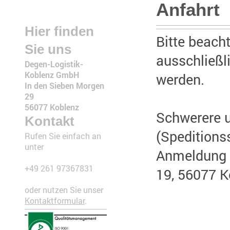
Anfahrt
Hier finden
Bitte beach
Sie uns
ausschließ
Degen-Logistik-
Koblenz GmbH
werden.
In den Sieben Morgen
29
56077 Koblenz
Schwerere 
Kontakt
(Speditions
Rufen Sie einfach an
unter
Anmeldung 
+49 261 97367831
19, 56077 K
oder nutzen Sie unser
Kontaktformular
.